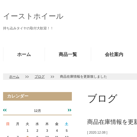
イーストホイール
持ち込みタイヤの取付大歓迎！！
ホーム
商品一覧
会社案内
ホーム
ブログ
商品在庫情報を更新致しました
ブログ
カレンダー
12月
«
»
商品在庫情報を更
日
月
火
水
木
金
土
1
2
3
4
5
2020.12.08