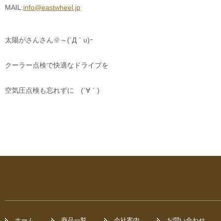
MAIL:
info@eastwheel.jp
太陽がさんさん🌞～(´Д｀υ)ｰ
クーラー点検で快適なドライブを
空気圧点検も忘れずに (´∀｀)
ホーム
商品一覧
会社案内
お問い合わせ