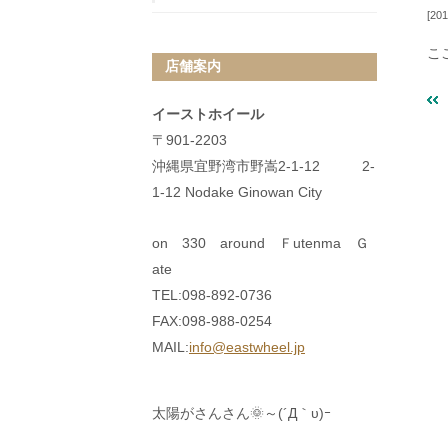
201
こ
店舗案内
イーストホイール
〒901-2203
沖縄県宜野湾市野嵩2-1-12 2-
1-12 Nodake Ginowan City
on 330 around Ｆutenma Ｇ
ate
TEL:098-892-0736
FAX:098-988-0254
MAIL:
info@eastwheel.jp
太陽がさんさん🌞～(´Д｀υ)ｰ