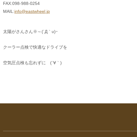
FAX:098-988-0254
MAIL:
info@eastwheel.jp
太陽がさんさん🌞～(´Д｀υ)ｰ
クーラー点検で快適なドライブを
空気圧点検も忘れずに (´∀｀)