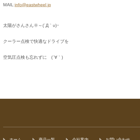
MAIL:
info@eastwheel.jp
太陽がさんさん🌞～(´Д｀υ)ｰ
クーラー点検で快適なドライブを
空気圧点検も忘れずに (´∀｀)
ホーム
商品一覧
会社案内
お問い合わせ