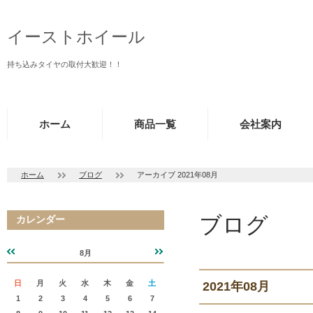
イーストホイール
持ち込みタイヤの取付大歓迎！！
ホーム
商品一覧
会社案内
ホーム
ブログ
アーカイブ 2021年08月
ブログ
カレンダー
8月
«
»
日
月
火
水
木
金
土
2021年08月
1
2
3
4
5
6
7